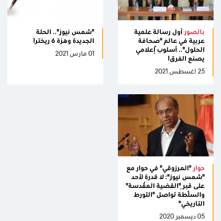
بالصور
أول رسالة علمية
"شمس نيوز".. الحلة
عربية في عالم "صحافة
الجديدة وهزة 6 ريختر!
الحلول".. أسلوبٌ إعلامي
01 مارس 2021
يصنع الفرق!
25 اغسطس 2021
حوار
"المرزوقي" في حوار مع
"شمس نيوز": لا قدرة لأحد
على قبرِ "القضية المُقدسة"
والسُلطة تواصل "التورط
التاريخي"
05 ديسمبر 2020