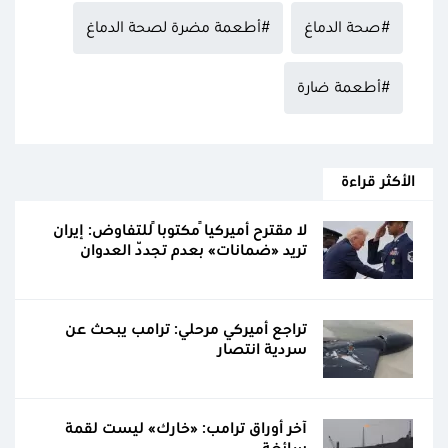
#صحة الدماغ
#أطعمة مضرة لصحة الدماغ
#أطعمة ضارة
الأكثر قراءة
لا مقترح أميركياً مكتوباً للتفاوض: إيران
تريد «ضمانات» بعدم تجدّد العدوان
تراجع أميركي مرحلي: ترامب يبحث عن
سردية انتصار
آخر أوراق ترامب: «خارك» ليست لقمة