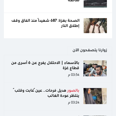
سائغة
الصحة بغزة: 687 شهيدًا منذ اتفاق وقف
إطلاق النار
زوارنا يتصفحون الآن
بالأسماء | الاحتلال يفرج عن 6 أسرى من
قطاع غزة
03:54 م
بالصور
هديل فرحات.. عينٌ غابت وقلبٌ
ينتظر عودة الغائب
03:24 م