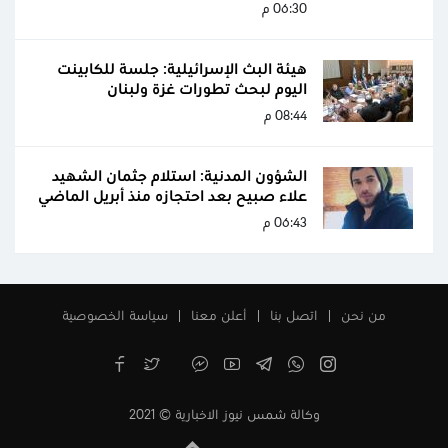
06:30 م
هيئة البث الإسرائيلية: جلسة للكابينت
اليوم لبحث تطورات غزة ولبنان
08:44 م
الشؤون المدنية: استلام جثمان الشهيد
علاء صبيح بعد احتجازه منذ أبريل الماضي
06:43 م
من نحن
اتصل بنا
أعلن معنا
سياسة الخصوصية
وكالة شمس نيوز الاخبارية © 2021