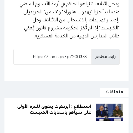
ودخل ائتلاف نتنياهو الحاكم في أزمة الأسبوع الماضي،
عندما بدأ حزبا "يهدوت هتوراة" و"شاس" الحريديان
بإصدار تهديدات بالانسحاب من الائتلاف وحل
"الكنيست" إذا لم تُقرّ الحكومة مشروع قانون يُعفي
طلاب المدارس الدينية من الخدمة العسكرية.
رابط مختصر
متعلقات
استطلاع : آيزنكوت يتفوق للمرة الأولى
على نتنياهو بانتخابات الكنيست