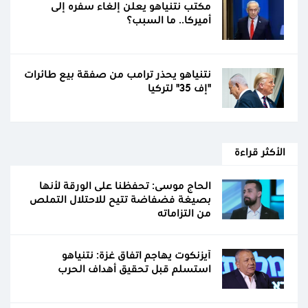
مكتب نتنياهو يعلن إلغاء سفره إلى
أميركا.. ما السبب؟
نتنياهو يحذر ترامب من صفقة بيع طائرات
"إف 35" لتركيا
الأكثر قراءة
الحاج موسى: تحفظنا على الورقة لأنها
بصيغة فضفاضة تتيح للاحتلال التملص
من التزاماته
آيزنكوت يهاجم اتفاق غزة: نتنياهو
استسلم قبل تحقيق أهداف الحرب