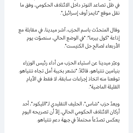
في ظل تصاعد التوتر داخل الائتلاف الحكومي، وفق ما
نقل موقع "تايمز أوف إسرائيل".
وقال المتحدّث باسم الحزب، آشر ميدينا، في مقابلة مع
إذاعة "كول بيرما": "في الوضع الحالي، سنصوّت يوم
الأربعاء لصالح حل الكنيست".
وعبّر ميدينا عن استياء الحزب من أداء رئيس الوزراء
بنيامين نتنياهو، قائلاً: "نشعر بخيبة أمل تجاه نتنياهو.
توقعنا منه اتخاذ إجراءات سابقة، لا فقط في الأيام
القليلة الماضية".
ويعدّ حزب "شاس"، الحليف التقليدي لـ"الليكود"، أحد
أركان الائتلاف الحكومي الحالي، إلاّ أن تصريحه اليوم
يعكس تصدّعاً محتملاً في جبهة دعم نتنياهو.