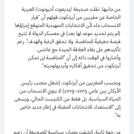
من جانبها، نقلت صحيفة /يديعوت أحرونوت/ العبرية
الخاصة عن مقربين من أيزنكوت قولهم أن “قرار
الانسحاب جاء لأن الانتخابات التمهيدية المتوقع إجراؤها
(لم يتم تحديد موعد لها بعد) في معسكر الدولة لا تتيح
فرصة حقيقيةً للمنافسة، ولا تحقق الرغبة والهدف”، رغم
تأكيدهم على بقاء العلاقة الجيدة مع غانتس.
وأشاروا في الوقت ذاته إلى أن “المنافسة لن تمكن
أيزنكوت من تحقيق أفكاره وأيديولوجيته”.
وبحسب المقربين من أيزنكوت (شغل منصب رئيس
الأركان بين عامي 2015–2019) لا ينوي الانسحاب من
الحياة السياسية، بل فقط من الكنيست الحالي، ويسعى
إلى “الاستعداد للانتخابات المقبلة في إطار جديد خاص
به”.
من جهة ثانية، كشفت مصادر سياسية للصحيفة أن زعيم