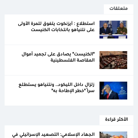
متعلقات
استطلاع : آيزنكوت يتفوق للمرة الأولى
على نتنياهو بانتخابات الكنيست
"الكنيست" يصادق على تجميد أموال
المقاصة الفلسطينية
زلزال داخل الليكود.. ونتنياهو يستطلع
سرًا "خطر الإطاحة به"
الأكثر قراءة
الجهاد الإسلامي: التصعيد الإسرائيلي في