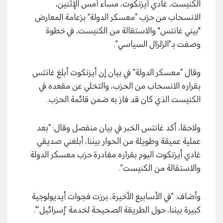
الكنيست، غادي أيزنكوت، مساء أمس الإثنين،
الانسحاب من حزب “معسكر الدولة” بزعامة المعارض
"بيني غانتس" والاستقالة من الكنيست، في خطوة
وصفت بـ”الزلزال السياسي”.
وقال “معسكر الدولة” في بيان إن أيزنكوت أبلغ غانتس
بقراره الانسحاب من الحزب، والتخلي عن مقعده في
الكنيست الذي كان قد فاز به ضمن قائمة الحزب.
ولاحقا، أكد غانتس الخبر في بيان منفصل وقال: “بعد
عملية عميقة وطويلة من الحوار بيننا، أبلغني صديقي
غادي أيزنكوت اليوم بقراره مغادرة حزب معسكر الدولة
والاستقالة من الكنيست”.
وأضاف: ”في الأسابيع الأخيرة، برزت فجوات أيديولوجية
كبيرة بيننا، حول الطريقة الصحيحة لخدمة ’إسرائيل’”.