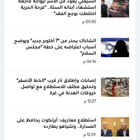
السيقلي يعود من الأسر ليواجه فاجعة
استشهاد أبنائه الستة.. "فرحة الحرية
اختلطت بوجع الفقد"
05:50 م
الشاباك يحذر من "7 أكتوبر جديد" ويوضح
أسباب اعتراضه على خطة "مجلس
السلام"
06:14 م
إصابات وإطلاق نار قرب "الخط الأصفر"
وتحليق مكثف للاستطلاع مع تواصل
خروقات الهدنة في غزة
12:27 م
استطلاع معاريف: أيزنكوت يحافظ على
الصدارة.. ونتنياهو يطارده
12:39 م