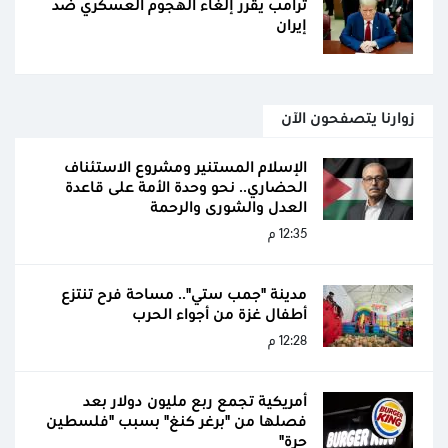
ترامب يقرر إلغاء الهجوم العسكري ضد
إيران
زوارنا يتصفحون الآن
الإسلام المستنير ومشروع الاستئناف
الحضاري.. نحو وحدة الأمة على قاعدة
العدل والشورى والرحمة
12:35 م
مدينة "جمب ستي".. مساحة فرح تنتزع
أطفال غزة من أجواء الحرب
12:28 م
أمريكية تجمع ربع مليون دولار بعد
فصلها من "برغر كنغ" بسبب "فلسطين
حرة"