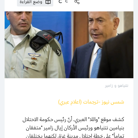
وضع القراءة
نتنياهو و زامير
شمس نيوز -ترجمات (اعلام عبري)
كشف موقع "واللا" العبري، أنّ رئيس حكومة الاحتلال
بنيامين نتنياهو ورئيس الأركان إيال زامير "متفقان
تماماً" على خطة احتلال مدينة غزة، لكنهما يختلفان