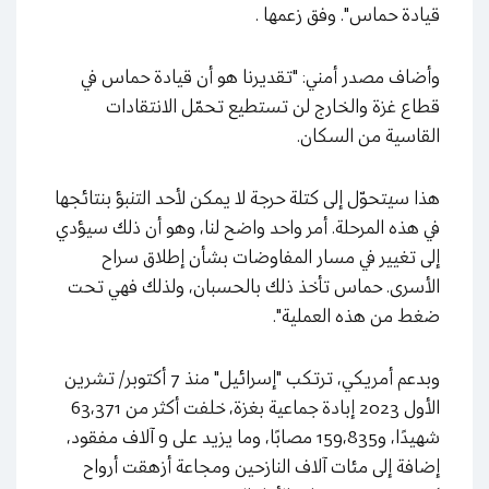
قيادة حماس". وفق زعمها .
وأضاف مصدر أمني: "تقديرنا هو أن قيادة حماس في
قطاع غزة والخارج لن تستطيع تحمّل الانتقادات
القاسية من السكان.
هذا سيتحوّل إلى كتلة حرجة لا يمكن لأحد التنبؤ بنتائجها
في هذه المرحلة. أمر واحد واضح لنا، وهو أن ذلك سيؤدي
إلى تغيير في مسار المفاوضات بشأن إطلاق سراح
الأسرى. حماس تأخذ ذلك بالحسبان، ولذلك فهي تحت
ضغط من هذه العملية".
وبدعم أمريكي، ترتكب "إسرائيل" منذ 7 أكتوبر/ تشرين
الأول 2023 إبادة جماعية بغزة، خلفت أكثر من 63،371
شهيدًا، و159،835 مصابًا، وما يزيد على 9 آلاف مفقود،
إضافة إلى مئات آلاف النازحين ومجاعة أزهقت أرواح