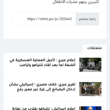
كثيرين بينهم عشرات الأطفال.
رابط مختصر
متعلقات
إعلام عبري : تأجيل العملية العسكرية في
الضفة لما بعد لقاء نتنياهو وترامب
تقرير عبري: خلاف مصري - إسرائيلي بشأن
إدخال البضائع إلى غزة عبر معبر رفح
إعلام إسرائيلي: نتنياهو يقترب من نهاية