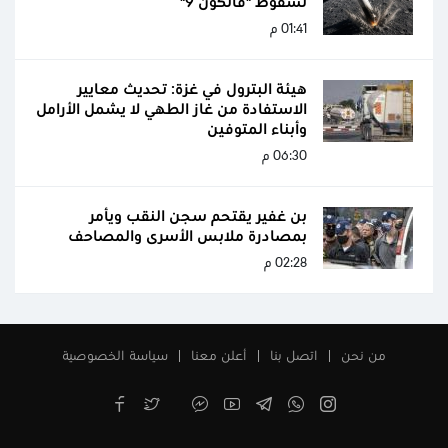
لسقوط "فالكون 9"
01:41 م
هيئة البترول في غزة: تحديث معايير
الاستفادة من غاز الطهي لا يشمل الأرامل
وأبناء المتوفين
06:30 م
بن غفير يقتحم سجن النقب ويأمر
بمصادرة ملابس الأسرى والمصاحف
02:28 م
من نحن
اتصل بنا
أعلن معنا
سياسة الخصوصية