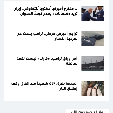
لا مقترح أميركياً مكتوباً للتفاوض: إيران
تريد «ضمانات» بعدم تجدّد العدوان
تراجع أميركي مرحلي: ترامب يبحث عن
سردية انتصار
آخر أوراق ترامب: «خارك» ليست لقمة
سائغة
الصحة بغزة: 687 شهيدًا منذ اتفاق وقف
إطلاق النار
زوارنا يتصفحون الآن