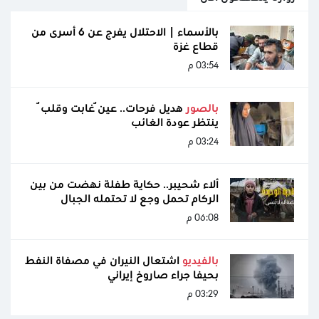
بالأسماء | الاحتلال يفرج عن 6 أسرى من
قطاع غزة
03:54 م
بالصور
هديل فرحات.. عينٌ غابت وقلبٌ
ينتظر عودة الغائب
03:24 م
ألاء شحيبر.. حكاية طفلة نهضت من بين
الركام تحمل وجع لا تحتمله الجبال
06:08 م
بالفيديو
اشتعال النيران في مصفاة النفط
بحيفا جراء صاروخ إيراني
03:29 م