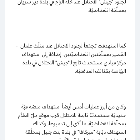
لجنود "جيش" الاحتلال عند خلّة الراج في بلدة دير سريان
بمحلّقة انقضاضيّة.
كما استهدفت تجمّعاً لجنود الاحتلال عند مثلّث علمان -
القصير بمحلّقتين انقضاضيّتين، إضافة إلى استهداف
مركز قيادي مستحدث تابع لـ"جيش" الاحتلال في بلدة
البيّاضة بقذائف المدفعيّة.
وكان من أبرز عمليات أمس أيضاً استهداف منصّة قبّة
حديديّة مستحدثة تابعة للاحتلال قرب موقع جلّ العلاّم
بمحلّقة انقضاضيّة، ما أدّى إلى تدميرها، وكذلك
استهداف دبّابة "ميركافا" في بلدة بنت جبيل بمحلّقة