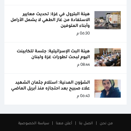
هيئة البترول في غزة: تحديث معايير
الاستفادة من غاز الطهي لا يشمل الأرامل
وأبناء المتوفين
06:30 م
هيئة البث الإسرائيلية: جلسة للكابينت
اليوم لبحث تطورات غزة ولبنان
08:44 م
الشؤون المدنية: استلام جثمان الشهيد
علاء صبيح بعد احتجازه منذ أبريل الماضي
06:43 م
من نحن
اتصل بنا
أعلن معنا
سياسة الخصوصية