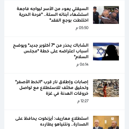
السيقلي يعود من الأسر ليواجه فاجعة
استشهاد أبنائه الستة.. "فرحة الحرية
اختلطت بوجع الفقد"
05:50 م
الشاباك يحذر من "7 أكتوبر جديد" ويوضح
أسباب اعتراضه على خطة "مجلس
السلام"
06:14 م
إصابات وإطلاق نار قرب "الخط الأصفر"
وتحليق مكثف للاستطلاع مع تواصل
خروقات الهدنة في غزة
12:27 م
استطلاع معاريف: أيزنكوت يحافظ على
الصدارة.. ونتنياهو يطارده