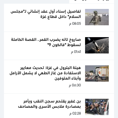
تفاصيل إسناد أول عقد إنشائي لـ"مجلس
السلام" داخل قطاع غزة
08:05 م
صاروخ تائه يضرب القمر.. القصة الكاملة
لسقوط "فالكون 9"
01:41 م
هيئة البترول في غزة: تحديث معايير
الاستفادة من غاز الطهي لا يشمل الأرامل
وأبناء المتوفين
06:30 م
بن غفير يقتحم سجن النقب ويأمر
بمصادرة ملابس الأسرى والمصاحف
02:28 م