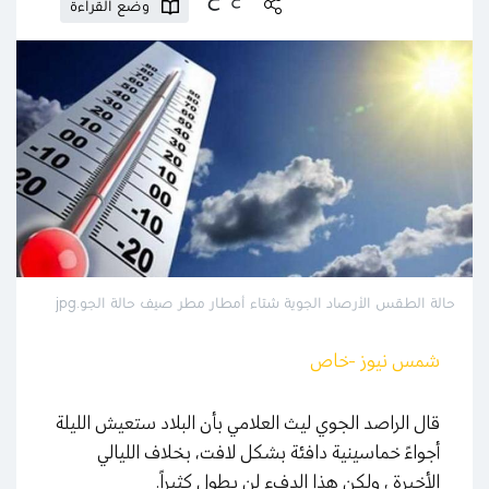
وضع القراءة
حالة الطقس الأرصاد الجوية شتاء أمطار مطر صيف حالة الجو.jpg
شمس نيوز -خاص
قال الراصد الجوي ليث العلامي بأن البلاد ستعيش الليلة
أجواءً خماسينية دافئة بشكل لافت، بخلاف الليالي
الأخيرة ، ولكن هذا الدفء لن يطول كثيراً.