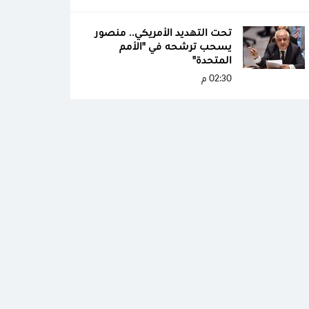
تحت التهديد الأمريكي.. منصور
يسحب ترشحه في "الأمم
المتحدة"
02:30 م