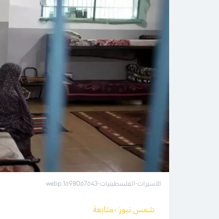
الأسيرات-الفلسطينيات-1698067643.webp
شمس نيوز -متابعة