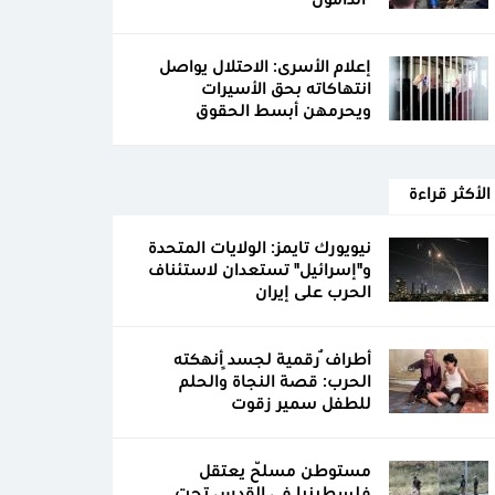
"الدامون"
إعلام الأسرى: الاحتلال يواصل
انتهاكاته بحق الأسيرات
ويحرمهن أبسط الحقوق
الأكثر قراءة
نيويورك تايمز: الولايات المتحدة
و"إسرائيل" تستعدان لاستئناف
الحرب على إيران
أطرافٌ رقمية لجسدٍ أنهكته
الحرب: قصة النجاة والحلم
للطفل سمير زقوت
مستوطن مسلّح يعتقل
فلسطينيا في القدس تحت