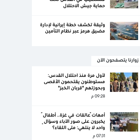
حماية جيش الاحتلال
وثيقة تكشف خطة إيرانية لإدارة
مضيق هرمز عبر نظام التأمين
زوارنا يتصفحون الآن
لأول مرة منذ احتلال القدس:
مستوطنون يقتحمون الأقصى
وبحوزتهم "قربان الخبز"
09:28 م
أمهاتٌ عالقات في غزة.. أطفالٌ
يكبرون على صور الآباء وسؤالٍ
واحد لا ينتهي: متى اللقاء؟
07:31 م