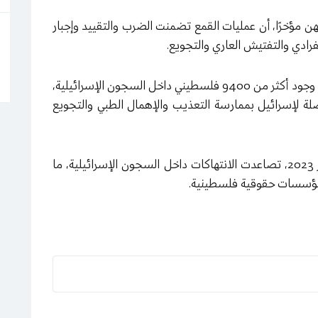
نهن مؤخرًا، أن عمليات القمع تضمنت الضرب والتقييد وإجبار
نفرادي والتفتيش العاري والتجويع.
وتشير معطيات حقوقية فلسطينية وإسرائيلية إلى وجود أكثر من 9400 فلسطيني داخل السجون الإسرائيلية،
اتهامات متواصلة لإسرائيل بممارسة التعذيب والإهمال الطبي والتجويع
ومنذ بدء الحرب على غزة في تشرين الأول/ أكتوبر 2023، تصاعدت الانتهاكات داخل السجون الإسرائيلية، ما
 مؤسسات حقوقية فلسطينية.