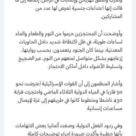
وضرب وصعق كهربائي وإصابات في الرأس، إضافة إلى ما
قالت إنها اعتداءات جنسية تعرض لها عدد من
المشاركين
.
وأوضحت أن المحتجزين حرموا من النوم والطعام والماء
لساعات طويلة، في ظل اكتظاظ شديد داخل الحاويات
المعدنية، بينما كان الجنود يتعمدون، بحسب روايتها،
إزعاجهم بشكل متواصل لمنعهم من النوم، عبر الضجيج
وتسليط الأضواء داخل أماكن الاحتجاز
.
وأشار المنظمون إلى أن القوات الإسرائيلية اعترضت نحو
50 قاربا في المياه الدولية الثلاثاء الماضي واحتجزت قرابة
430 ناشطا ومتطوعا كانوا في طريقهم إلى غزة لإيصال
مساعدات إنسانية.
وفي ردود الفعل الدولية، وصفت ألمانيا بعض الاتهامات
بأنها خطيرة وأكدت ضرورة إجراء توضيحات كاملة