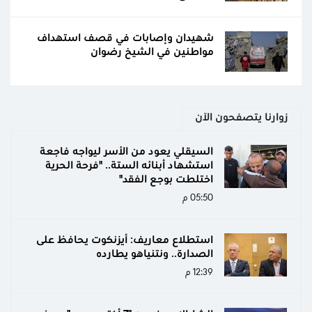
شهيدان وإصابات في قصف استهداف
مواطنين في الشيخ رضوان
زوارنا يتصفحون الآن
السيقلي يعود من الأسر ليواجه فاجعة
استشهاد أبنائه الستة.. "فرحة الحرية
اختلطت بوجع الفقد"
05:50 م
استطلاع معاريف: أيزنكوت يحافظ على
الصدارة.. ونتنياهو يطارده
12:39 م