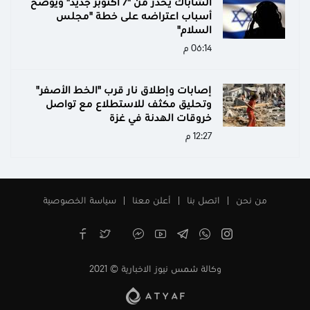
الشاباك يحذر من "7 أكتوبر جديد" ويوضح
أسباب اعتراضه على خطة "مجلس
السلام"
06:14 م
إصابات وإطلاق نار قرب "الخط الأصفر"
وتحليق مكثف للاستطلاع مع تواصل
خروقات الهدنة في غزة
12:27 م
من نحن
اتصل بنا
أعلن معنا
سياسة الخصوصية
وكالة شمس نيوز الاخبارية © 2021