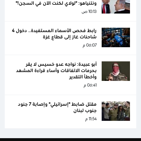
ونتنياهو: "لولاي لكنت الآن في السجن!"
10:13 ص
رابط فحص الأسماء المستفيدة.. دخول 4
شاحنات غاز إلى قطاع غزة
06:07 م
أبو عبيدة: نواجه عدو خسيس لا يقر
بحرمات الاتفاقات وأساء قراءة المشهد
وأخطأ التقدير
06:41 م
مقتل ضابط "إسرائيلي" وإصابة 7 جنود
جنوب لبنان
11:54 م