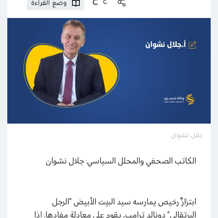
وضع القراءة
جلال نشوان
الكاتب الصحفي والمحلل السياسي: جلال نشوان
ابتزازٌ رخيص يمارسه سيد البيت الأبيض “الرجل
البرتقالي” دونالد ترامب، يقوم على معادلة مفادها: إذا