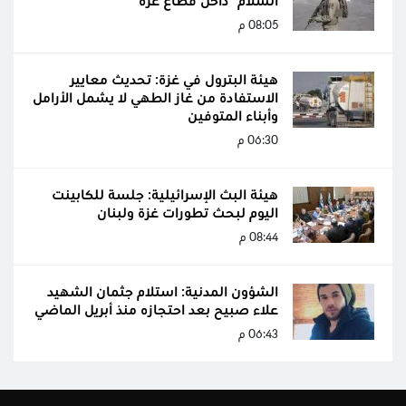
السلام" داخل قطاع غزة
08:05 م
هيئة البترول في غزة: تحديث معايير
الاستفادة من غاز الطهي لا يشمل الأرامل
وأبناء المتوفين
06:30 م
هيئة البث الإسرائيلية: جلسة للكابينت
اليوم لبحث تطورات غزة ولبنان
08:44 م
الشؤون المدنية: استلام جثمان الشهيد
علاء صبيح بعد احتجازه منذ أبريل الماضي
06:43 م