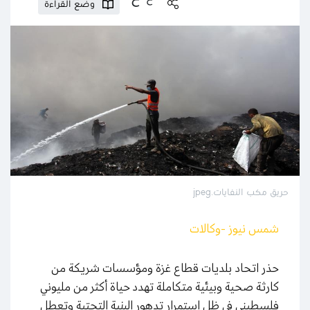
وضع القراءة
حريق مكب النفايات.jpeg
شمس نيوز -وكالات
حذر اتحاد بلديات قطاع غزة ومؤسسات شريكة من
كارثة صحية وبيئية متكاملة تهدد حياة أكثر من مليوني
فلسطيني في ظل استمرار تدهور البنية التحتية وتعطل