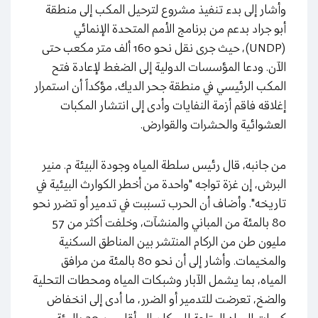
وأشار إلى بدء تنفيذ مشروع لترحيل المكب إلى منطقة
أبو جراد بدعم من برنامج الأمم المتحدة الإنمائي
(UNDP)، حيث جرى نقل نحو 160 ألف متر مكعب حتى
الآن. ودعا المؤسسات الدولية إلى الضغط لإعادة فتح
المكب الرئيسي في منطقة جحر الديك، مؤكداً أن استمرار
إغلاقه فاقم أزمة النفايات وأدى إلى انتشار المكبات
العشوائية والحشرات والقوارض.
من جانبه، قال رئيس سلطة المياه وجودة البيئة م. منير
البرش، إن غزة تواجه "واحدة من أخطر الكوارث البيئية في
تاريخه". وأضاف أن الحرب تسببت في تدمير أو تضرر نحو
80 بالمئة من المباني والمنشآت، وخلفت أكثر من 57
مليون طن من الركام المنتشر بين المناطق السكنية
والمخيمات. وأشار إلى أن نحو 80 بالمئة من مرافق
المياه، بما يشمل الآبار وشبكات المياه ومحطات التحلية
والضخ، تعرضت للتدمير أو الضرر، ما أدى إلى انخفاض