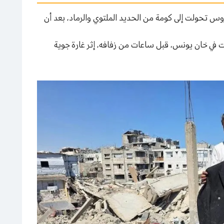
عروس تحولت إلى كومة من الحديد الملتوي والرماد، بعد أن
وانة (25 عاماً) فجر السبت في خان يونس، قبل ساعات من زفافه، إثر غارة جوية