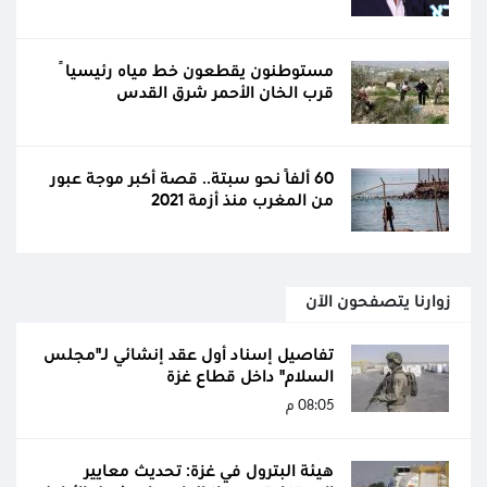
مستوطنون يقطعون خط مياه رئيسياً
قرب الخان الأحمر شرق القدس
60 ألفًا نحو سبتة.. قصة أكبر موجة عبور
من المغرب منذ أزمة 2021
زوارنا يتصفحون الآن
تفاصيل إسناد أول عقد إنشائي لـ"مجلس
السلام" داخل قطاع غزة
08:05 م
هيئة البترول في غزة: تحديث معايير