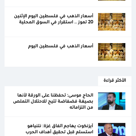
أسعار الذهب في فلسطين اليوم الإثنين
20 تموز .. استقرار في السوق المحلية
أسعار الذهب في فلسطين اليوم
الأكثر قراءة
الحاج موسى: تحفظنا على الورقة لأنها
بصيغة فضفاضة تتيح للاحتلال التملص
من التزاماته
آيزنكوت يهاجم اتفاق غزة: نتنياهو
استسلم قبل تحقيق أهداف الحرب