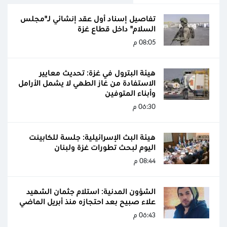
تفاصيل إسناد أول عقد إنشائي لـ"مجلس
السلام" داخل قطاع غزة
08:05 م
هيئة البترول في غزة: تحديث معايير
الاستفادة من غاز الطهي لا يشمل الأرامل
وأبناء المتوفين
06:30 م
هيئة البث الإسرائيلية: جلسة للكابينت
اليوم لبحث تطورات غزة ولبنان
08:44 م
الشؤون المدنية: استلام جثمان الشهيد
علاء صبيح بعد احتجازه منذ أبريل الماضي
06:43 م