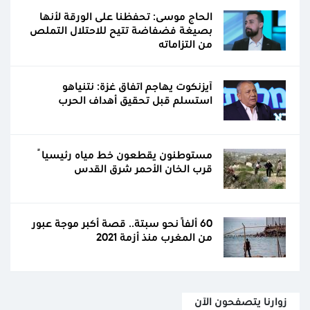
الحاج موسى: تحفظنا على الورقة لأنها
بصيغة فضفاضة تتيح للاحتلال التملص
من التزاماته
آيزنكوت يهاجم اتفاق غزة: نتنياهو
استسلم قبل تحقيق أهداف الحرب
مستوطنون يقطعون خط مياه رئيسياً
قرب الخان الأحمر شرق القدس
60 ألفًا نحو سبتة.. قصة أكبر موجة عبور
من المغرب منذ أزمة 2021
زوارنا يتصفحون الآن