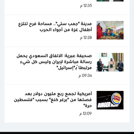
12:35 م
مدينة "جمب ستي".. مساحة فرح تنتزع
أطفال غزة من أجواء الحرب
12:28 م
صحيفة عبرية: الاتفاق السعودي يحمل
رسالة مباشرة لإيران وليس كل شيء
مرتبطاً بـ"إسرائيل"
09:34 م
أمريكية تجمع ربع مليون دولار بعد
فصلها من "برغر كنغ" بسبب "فلسطين
حرة"
12:09 م