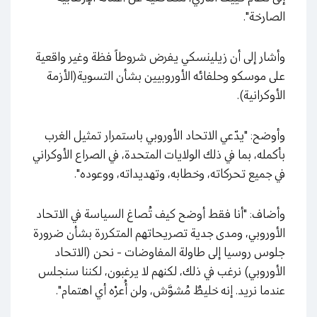
الصارخة".
وأشار إلى أن زيلينسكي يفرض شروطاً فظة وغير واقعية
على موسكو وحلفائه الأوروبيين بشأن التسوية(الأزمة
الأوكرانية).
وأوضح: "يدّعي الاتحاد الأوروبي باستمرار تمثيل الغرب
بأكمله، بما في ذلك الولايات المتحدة، في الصراع الأوكراني
في جميع تحركاته، وخطابه، وتهديداته، ووعوده".
وأضاف: "أنا فقط أوضح كيف تُصاغ السياسة في الاتحاد
الأوروبي، ومدى جدية تصريحاتهم المتكررة بشأن ضرورة
جلوس روسيا إلى طاولة المفاوضات - نحن (الاتحاد
الأوروبي) نرغب في ذلك، لكنهم لا يرغبون، لكننا سنجلس
عندما نريد. إنه خليطٌ مُشوَّش، ولن أُعرْه أي اهتمام".