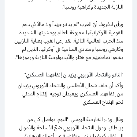
النازية الجديدة وكراهية روسيا".
ورأى لافروف أنّ الغرب "لم يدخر جهداً ولا مالاً في دعم
القومية الأوكرانية، المعروفة للعالم بوحشيتها الشديدة
منذ الحرب العالمية الثانية. لقد رعى الغرب بعناية النازيين
وكارهي روسيا ومعادي السامية في أوكرانيا، الذين لم
يخفوا تعاطفهم مع هتلر والأيديولوجية النازية ورموزها".
"الناتو والاتحاد الأوروبي يزيدان إنفاقهما العسكري"
وأكد أن حلف شمال الأطلسي والاتحاد الأوروبي يزيدان
من إنفاقهما العسكري ويعيدان توجيه الإنتاج المدني
نحو الإنتاج العسكري.
وقال وزير الخارجية الروسي: "اليوم، تواصل كل من
بريطانيا ودول الاتحاد الأوروبي ضخّ الأسلحة والأموال
إلى نظام كييف النازي، متغاضية عن أعماله الإرهابية