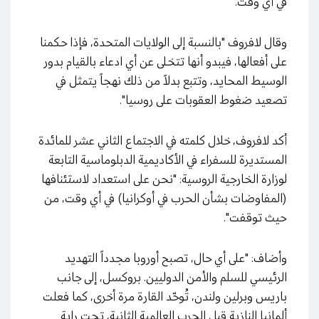
في أي وقت.
وقال لافروف "بالنسبة إلى الولايات المتحدة، فإذا حكمنا
على أفعالها، فيبدو أنها تتخلى عن أي ادعاء بالقيام بدور
الوسيط المحايد، وتتبع بدلاً من ذلك نهجاً يتمثل في
تصعيد ضغوط العقوبات على روسيا".
أكد لافروف، خلال كلمته في الاجتماع الثاني عشر للمائدة
المستديرة للسفراء في الأكاديمية الدبلوماسية التابعة
لوزارة الخارجية الروسية: "نحن على استعداد لاستئنافها
(المفاوضات بشأن الحرب في أوكرانيا) في أي وقت، من
حيث توقفت".
وأضاف: "على أي حال، تصبح أوروبا مجدداً التهديد
الرئيسي للسلم والأمن الدوليين. بروكسل، إلى جانب
باريس وبرلين ولندن، تُوحّد القارة مرة أخرى، كما فعلت
ألمانيا النازية قبل الحرب العالمية الثانية، تحت راية