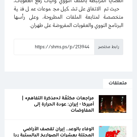
القضايا المرتبطة بالملف النووي وآليات رفع العقوبات،
حيث تم الاتفاق على تشكيل مجموعات عمل فنية
متخصصة لمتابعة الملفات المطروحة، وعلى رأسها
البرنامج النووي والعقوبات المفروضة على طهران.
رابط مختصر
متعلقات
مراجعات مكثّفة لـ«مذكرة التفاهم» |
أميركا - إيران: عودة الحرارة إلى
المفاوضات
الوفاء بالوعد.. إيران تقصف الأراضي
المحتلة بعشرات الصواريخ البالستية ردا