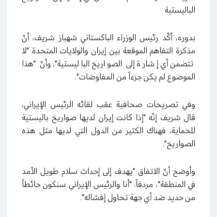
الباليستية
بدوره، أكّد رئيس الوزراء الباكستاني شهباز شريف، أنّ
مذكرة التفاهم الموقعة بين إيران والولايات المتحدة "لا
تتضمن أي إشارة إلى الصواريخ الباليستية"، وأنّ "هذا
الموضوع لم يكن جزءاً من المفاوضات".
وفي تصريحات صحافية عقب لقائه الرئيس الإيراني،
قال شريف إنّه "إذا كانت إيران لديها صواريخ باليستية
للحماية، فهناك الكثير من الدول التي لديها مثل هذه
الصواريخ".
وأوضح أنّ الاتفاق "يهدف إلى إحداث سلام طويل الأمد
في المنطقة"، مردفاً: "أنا والرئيس الإيراني سنكون حائطاً
من حديد ضد أي جهة تحاول إفشاله".