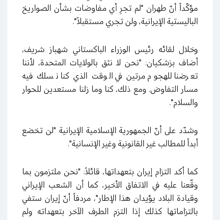
مؤكّداً أنّ طهران "لم تجرِ أي مفاوضات بشأن الصواريخ
الباليستية الإيرانية، ولن تجري مستقبلاً".
وخلال لقائه رئيس الوزراء الباكستاني شهباز شريف،
أضاف بزشكيان: "نحن لا نثق بالولايات المتحدة، لأننا
تعرضنا للهجوم مرتين في الوقت الذي كنا نسلك فيه
مسار التفاوض. ومع ذلك، كنا وما زلنا مستعدين للحوار
والسلام".
وشدّد على أنّ الجمهورية الإسلامية الإيرانية "لن تخضع
أبداً للمطالب غير القانونية وغير الإنسانية".
كما أكد التزام إيران بتعهداتها، قائلاً: "نحن ملتزمون بما
وقّعنا عليه في الاتفاق الأخير، كما أن الشعب الإيراني
وقيادة البلاد يؤيدان هذا الإطار"، مردفاً أنّ إيران ستفي
بالتزاماتها كذلك إذا التزم الطرف الآخر بتعهداته ولم