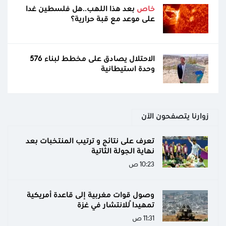
خاص
بعد هذا اللهب..هل فلسطين غدا
على موعد مع قبة حرارية؟
الاحتلال يصادق على مخطط لبناء 576
وحدة استيطانية
زوارنا يتصفحون الآن
تعرف على نتائج و ترتيب المنتخبات بعد
نهاية الجولة الثاتية
10:23 ص
وصول قوات مغربية إلى قاعدة أمريكية
تمهيداً للانتشار في غزة
11:31 ص