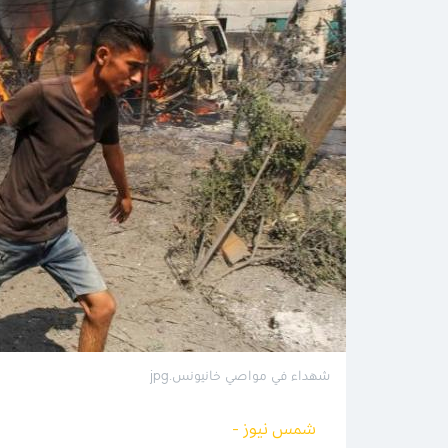
شهداء في مواصي خانيونس.jpg
شمس نيوز -