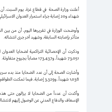
شهداء و20 إصابة جراء استمرار العدوان الاسرائيلي
متأثر بإصابته السابقة، وشهيد آخر جرى انتشاله
.
73,051 شهيداً، و173,437 مصاباً بجروح متفاوتة
.
وأشارت الصحة إلى أن عدد الضحايا منذ بدء سريا
1,038 شهيداً، و3,329 إصابة، فيما تمكنت الطواقم من انتشال 786 جثماناً لشهداء خلال هذه الفترة
وأكدت أن عدداً من الضحايا لا يزالون حتى هذ
الإسعاف والدفاع المدني عن الوصول إليهم لانتشال