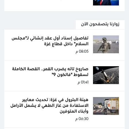
زوارنا يتصفحون الآن
تفاصيل إسناد أول عقد إنشائي لـ"مجلس
السلام" داخل قطاع غزة
08:05 م
صاروخ تائه يضرب القمر.. القصة الكاملة
لسقوط "فالكون 9"
01:41 م
هيئة البترول في غزة: تحديث معايير
الاستفادة من غاز الطهي لا يشمل الأرامل
وأبناء المتوفين
06:30 م