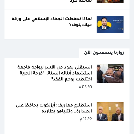
شاملة للرد
لماذا تحفظت الجهاد الإسلامي على ورقة
ميلادينوف؟
زوارنا يتصفحون الآن
السيقلي يعود من الأسر ليواجه فاجعة
استشهاد أبنائه الستة.. "فرحة الحرية
اختلطت بوجع الفقد"
05:50 م
استطلاع معاريف: أيزنكوت يحافظ على
الصدارة.. ونتنياهو يطارده
12:39 م