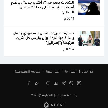
الشاباك يحذر من "7 أكتوبر جديد" ويوضح
أسباب اعتراضه على خطة "مجلس
السلام"
06:14 م
صحيفة عبرية: الاتفاق السعودي يحمل
رسالة مباشرة لإيران وليس كل شيء
مرتبطاً بـ"إسرائيل"
09:34 م
من نحن
اتصل بنا
أعلن معنا
سياسة الخصوصية
وكالة شمس نيوز الاخبارية © 2021