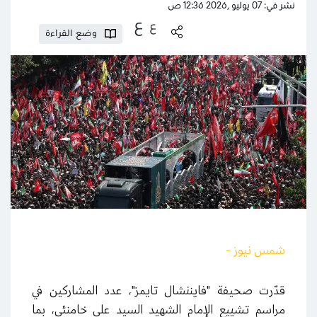
نشر في: 07 يوليو ,2026 12:36 ص
ع
ع
وضع القراءة
شمس نيوز -
قدّرت صحيفة "فايننشال تايمز"، عدد المشاركين في
مراسم تشييع الإمام الشهيد السيد علي خامنئي، بما