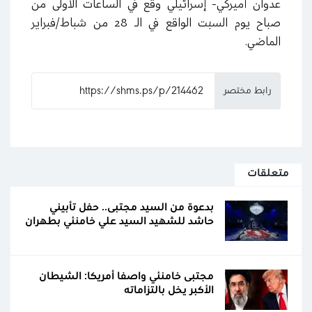
عدوان أميركي- إسرائيلي وقع في الساعات الأولى من
صباح يوم السبت الواقع في الـ 28 من شباط/فبراير
الماضي.
رابط مختصر
متعلقات
بدعوة من السيد مجتبى.. حفل تأبيني
حاشد للشهيد السيد علي خامنئي بطهران
مجتبى خامنئي واصفا أمريكا: الشيطان
الأكبر يخل بالتزاماته