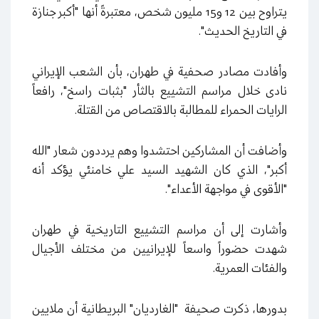
يتراوح بين 12 و15 مليون شخص، معتبرةً أنها "أكبر جنازة
في التاريخ الحديث".
وأفادت مصادر صحفية في طهران، بأن الشعب الإيراني
نادى خلال مراسم التشييع بالثأر "بثبات راسخ"، رافعاً
الرايات الحمراء للمطالبة بالاقتصاص من القتلة.
وأضافت أن المشاركين احتشدوا وهم يرددون شعار "الله
أكبر"، الذي كان الشهيد السيد علي خامنئي يؤكد أنه
"الأقوى في مواجهة الأعداء".
وأشارت إلى أن مراسم التشييع التاريخية في طهران
شهدت حضوراً واسعاً للإيرانيين من مختلف الأجيال
والفئات العمرية.
بدورها، ذكرت صحيفة "الغارديان" البريطانية أن ملايين