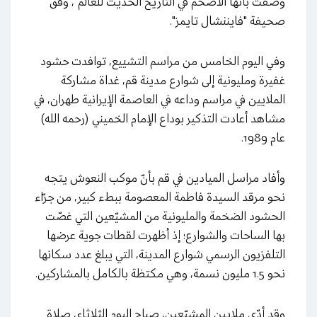
وصفت بأنها الأضخم في التاريخ الحديث للعالم"، وفق
صحيفة "فايننشال تايمز".
وفي اليوم الخامس من مراسم التشييع، توافدت حشود
غفيرة ومليونية إلى شوارع مدينة قم، غداة مشاركة
الملايين في مراسم وداعه في العاصمة الإيرانية طهران، في
مشاهد أعادت التذكير بوداع الإمام الخميني (رحمه الله)
عام 1989.
وأفاد مراسل
الميادين
في قم بأنّ موكب النعوش يتجه
نحو مرقد السيدة فاطمة المعصومة ببطء كبير، من جرّاء
الحشود الضخمة والمليونية من المشيّعين التي غصّت
بها الساحات والشوارع؛ إذ أظهرت لقطات جوية عرضها
التلفزيون الرسمي شوارع المدينة، التي يبلغ عدد سكانها
نحو 1.5 مليون نسمة، وهي مكتظة بالكامل بالمشاركين.
وقد أدّى ملايين المشيّعين، صباح اليوم الثلاثاء، صلاة