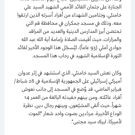
الجنازة على جثمان القائد الأممي الشهيد السيد علي
خامنئي، وجثامين الشهداء من أفراد أسرته الذين ارتقوا
معه، وذلك في مسجد جمكران في محافظة قم التي
تحتضن أبرز المدارس الدينية والعديد من المراقد
والمزارات، حيث أقيمت الصلاة بإمامة آية الله عبد الله
جوادي آملي (93 عاماً)، ليُسجّل هذا الوجود الأخير لقائد
الثورة الإسلامية الشهيد في رحاب هذا المسجد.
وكان نعش السيد خامنئي، الذي استشهد في إثر عدوان
أميركي إسرائيلي على الجمهورية الإسلامية في 28 شباط/
فبراير الماضي، قد وُضع في المسجد إلى جانب نعوش
أفراد عائلته، ومن بينهم حفيدته البالغة من العمر 14
شهراً، حيث ألقى المشيّعون، وبينهم رجال دين، نظرة
الوداع الأخيرة، مردّدين بصوت واحد شعار "الموت
لأميركا، لبيك سيد مجتبى".