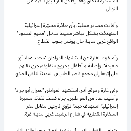
المستمرة لاتفاق وقف إطلاق النار لليوم الـ271 على
التوالي.
وأفادت مصادر محلية، بأن طائرة مسيّرة إسرائيلية
استهدفت بشكل مباشر محيط مدخل "مخيم الصمود"
الواقع غربي مدينة خان يونس جنوب القطاع.
وأسفرت الغارة عن استشهاد المواطن "محمد عماد أبو
طعيمة"، وإصابة 4 أطفال بجروح متفاوتة، جرى نقلهم
على إثرها إلى مجمع ناصر الطبي في المدينة لتلقي العلاج.
وفي غارة وموقع آخر، استشهد المواطن "عمران أبو جراد"
وأصيب عدد من المواطنين، جراء قصف نفذته مسيرة
إسرائيلية استهدف خيمة تؤوي نازحين مقابل مقر
السفارة القطرية في شارع الرشيد، غربي مدينة غزة.
وتواصل القوات الإسرائيلية خرق اتفاق وقف إطلاق النار