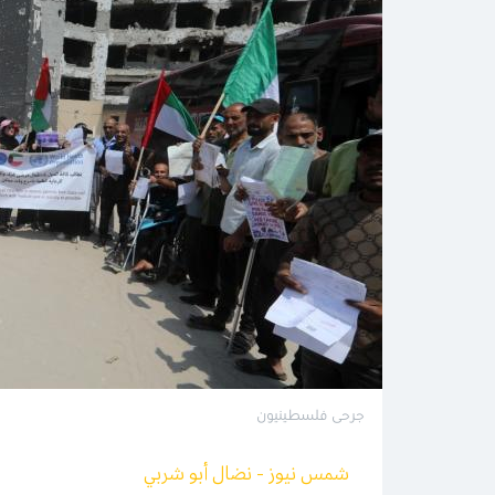
جرحى فلسطينيون
شمس نيوز - نضال أبو شربي