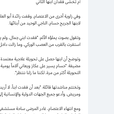
أم تخشى فقدان ابنها الثاني
وفي زاوية أخرى من الاعتصام، وقفت رائدة أبو العل
لابنها الجريح حسام، الناجي الوحيد من أبنائها.
وتقول بصوت يملؤه الألم: "فقدت ابني جمال، ول
استقرت بالقرب من العصب الوركي، وما زالت داخل
وتوضح أن ابنها حصل على تحويلة علاجية معتمدة من
مضيفة: "حسام يسير على عكاز ويعاني آلاماً يومية، و
التحويلة أكثر من مرة، لكننا ما زلنا ننتظر".
وتختتم مناشدتها قائلة: "بعد أن فقدت ابناً، لا أري
ومريض، وأدعو جميع الجهات الدولية والإنسانية إلى
ومع انتهاء الاعتصام، غادر المرضى ساحة مستشفى 