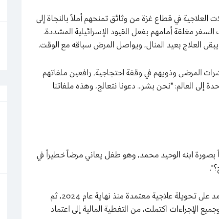
 العلاجية في قطاع غزة من وثائق تمنحهم أملاً بالنجاة إلى
واب السفر مغلقة أمامهم بفعل القيود الإسرائيلية المشددة.
، يبقى العلاج بعيد المنال، ويواصل المرض سباقه مع الوقت.
ات المرضى وذويهم في وقفة احتجاجية، رافعين ملفاتهم
دة إلى العالم: "نحن بشر... دعونا نتعالج، وهذه ملفاتنا
صورة ابنه الوحيد محمد، وهو طفل يعاني مرضاً خطيراً في
".
ويقول الخطيب لمراسل "شمس نيوز": "حصل محمد على تحويلة علاجية معتمدة منذ نهاية عام 2024، ثم
 تجديدها في الثامن من أبريل/نيسان 2026، وجميع الإجراءات اكتملت، من التغطية المالية إلى اعتماد