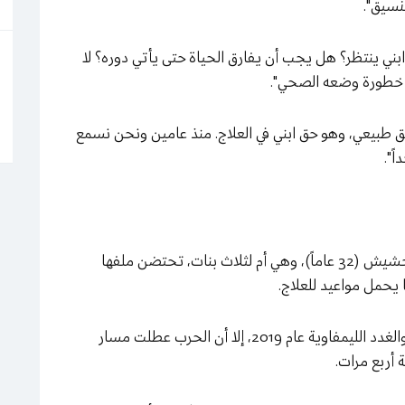
تنسيق".
ي ينتظر؟ هل يجب أن يفارق الحياة حتى يأتي دوره؟ لا
ن خطورة وضعه الصحي".
حق طبيعي، وهو حق ابني في العلاج. منذ عامين ونحن نسمع
ً".
وفي الجهة المقابلة، جلست ياسمين غالب محمد حشيش (32 عاماً)، وهي أم لثلاث بنات، تحتضن ملفها
 يحمل مواعيد للعلاج.
تقول ياسمين إنها أُصيبت بسرطان الغدة الدرقية والغدد الليمفاوية عام 2019، إلا أن الحرب عطلت مسار
 أربع مرات.