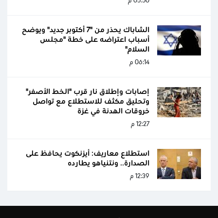
05:50 م
الشاباك يحذر من "7 أكتوبر جديد" ويوضح
أسباب اعتراضه على خطة "مجلس
السلام"
06:14 م
إصابات وإطلاق نار قرب "الخط الأصفر"
وتحليق مكثف للاستطلاع مع تواصل
خروقات الهدنة في غزة
12:27 م
استطلاع معاريف: أيزنكوت يحافظ على
الصدارة.. ونتنياهو يطارده
12:39 م