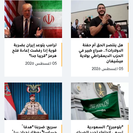
هل ينتصر الحق أم حفنة
ترامب يتوعد إيران بضربة
الدولارات؟.. صراع كبير في
قوية إذا رفضت إعادة فتح
الحزب الديمقراطي بولاية
هرمز "قريبا جدا"
ميشيغان
05 اغسطس 2026
05 اغسطس 2026
"بلومبرغ": السعودية
سريع: ضربنا "هدفاً
تسعى لاحتواء تجدد الصراع
حساساً" بمطار نجران رداً