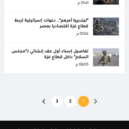
01:41 م
"ليتدبروا أمرهم".. دعوات إسرائيلية لربط
قطاع غزة اقتصاديا بمصر
01:04 م
تفاصيل إسناد أول عقد إنشائي لـ"مجلس
السلام" داخل قطاع غزة
08:05 م
3
2
1