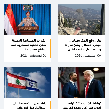
على وقع المفاوضات..
القوات المسلحة اليمنية
جيش الاحتلال يشن غارات
تعلن عملية عسكرية ضد
واسعة على جنوب لبنان
مواقع سعودية
06 اغسطس 2026
06 اغسطس 2026
"واشنطن بوست": ترامب
واشنطن: لا ضغوط على
أعرب سراً عن دعمه لفانس
إسرائيل قبل إجراءات