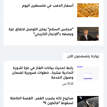
أسعار الذهب في فلسطين اليوم
"مجلس السلام" يعلن التوصل لاتفاق غزة
ويصفه بـ"الإنجاز التاريخي"
زوارنا يتصفحون الآن
رابط تحديث بيانات الغاز في غزة للدورة
الحادية عشرة.. خطوات ضرورية لضمان
وصول الخدمة
11:35 ص
صاروخ تائه يضرب القمر.. القصة الكاملة
لسقوط "فالكون 9"