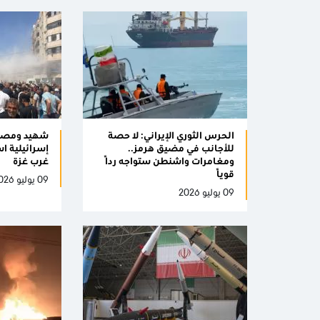
الحرس الثوري الإيراني: لا حصة
شهيد ومصاب
للأجانب في مضيق هرمز..
إسرائيلية ا
ومغامرات واشنطن ستواجه ردًا
غرب غزة
قويًا
09 يوليو 2026
09 يوليو 2026