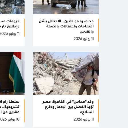
محاصرة مواطنين.. الاحتلال يشن
خروقات مست
اقتحامات واعتقالات بالضفة
وإطلاق نار 
والقدس
11 يوليو 2026
11 يوليو 2026
وفد "حماس" في القاهرة: مصر
سلطة رام الل
تؤيّد الفصل بين الإعمار و«نزع
تشريعية.. 
السلاح»
عقدين من ا
11 يوليو 2026
10 يوليو 2026