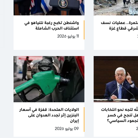
مرة.. عمليات نسف
واشنطن تكبح رغبة نتنياهو في
شرقي قطاع غزة
استئناف الحرب الشاملة
11 يوليو 2026
ه تتجه نحو انتخابات
الولايات المتحدة: قفزة في أسعار
هل تنجح في كسر
البنزين إثر تجدد العدوان على
لجمود السياسي؟
إيران
09 يوليو 2026