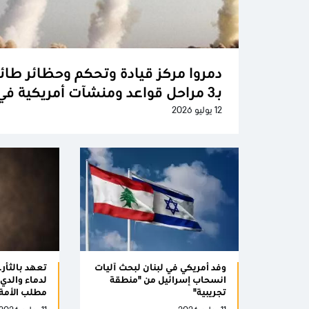
دمروا مركز قيادة وتحكم وحظائر طائ
بـ3 مراحل قواعد ومنشآت أمريكية في المنطقة
12 يوليو 2026
وفد أمريكي في لبنان لبحث آليات
تعهد بالثأر..
انسحاب إسرائيل من "منطقة
لدماء والدي
تجريبية"
مطلب الأمة 