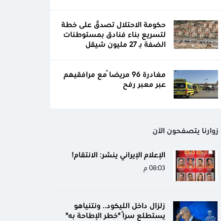
حكومة الاحتلال تصدّق على خطة
لتسريع بناء فنادق بمستوطنات
الضفة بـ 27 مليون شيقل
مغادرة 96 مريضاً مع مرافقيهم
عبر معبر رفح
زوارنا يتصفحون الآن
الإعلام الإيراني ينشر: الانتقام!
08:03 م
زلزال داخل الليكود.. ونتنياهو
يستطلع سرًا "خطر الإطاحة به"