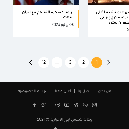
عدواناً جديداً على
ترامب: مذكرة التفاهم مع إيران
در عسكري إيراني
انتهت
 طهران سترد
08 يوليو 2026
12
...
3
2
1
من نحن
اتصل بنا
أعلن معنا
سياسة الخصوصية
وكالة شمس نيوز الاخبارية © 2021