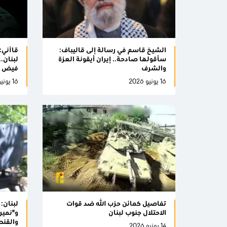
الشيخ قاسم في رسالة إلى قاليباف:
قاآني:
سأقولها صادحة.. إيران أيقونة العزة
لبنان.
والشرف
فيض
16 يونيو 2026
16 يونيو 2026
تفاصيل كمائن حزب الله ضد قوات
لبنان:
الاحتلال جنوب لبنان
و"نمير
والقنط
14 يونيو 2026