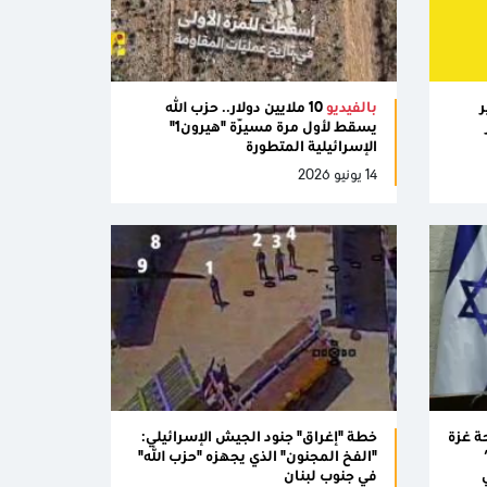
ر
بالفيديو
10 ملايين دولار.. حزب الله
يسقط لأول مرة مسيّرة "هيرون1"
الإسرائيلية المتطورة
14 يونيو 2026
ة غزة
خطة "إغراق" جنود الجيش الإسرائيلي:
"الفخ المجنون" الذي يجهزه "حزب الله"
في جنوب لبنان