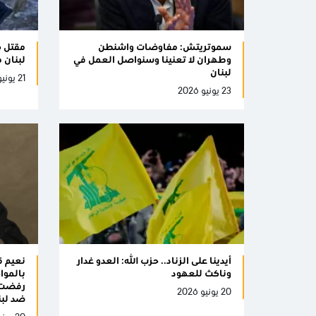
سموتريتش: مفاوضات واشنطن
وطهران لا تعنينا وسنواصل العمل في
لبنان منذ 2
لبنان
21 يونيو 2026
23 يونيو 2026
أيدينا على الزناد.. حزب الله: العدو غدار
نعيم ق
وناكث للعهود
بالموا
رفضت ا
20 يونيو 2026
ضد لبن