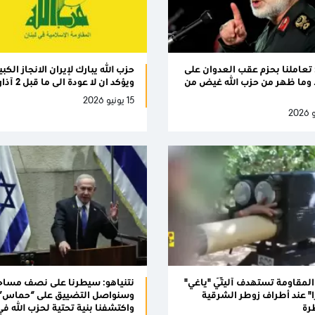
 تعاملنا بحزم عقب العدوان على
حزب الله يبارك لإيران الانجاز الكبي
. وما ظهر من حزب الله غيض من
ويؤكد ان لا عودة الى ما قبل 2 آذار
15 يونيو 2026
 المقاومة تستهدف آليّتَي "ياغي"
نتنياهو: سيطرنا على نصف مساح
ا" عند أطراف زوطر الشرقية
وسنواصل التضييق على “حماس”
رة
واكتشفنا بنية تحتية لحزب الله في