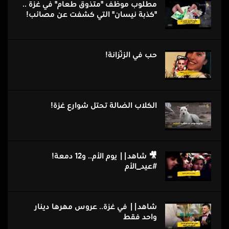
مطلوب موظف "متذوق طعام" في غزة ..
"كذبة نيسان" التي كشفت عن مصائب!
حب فِي الزّنزانة!
الكلاب الضالة تحتل شوارع غزة!
🎥 شاهد|| يوم الأم.. و12 دمعة!
#عيد_الأم
شاهد|| في غزة.. عروس مهرها دينار
واحد فقط