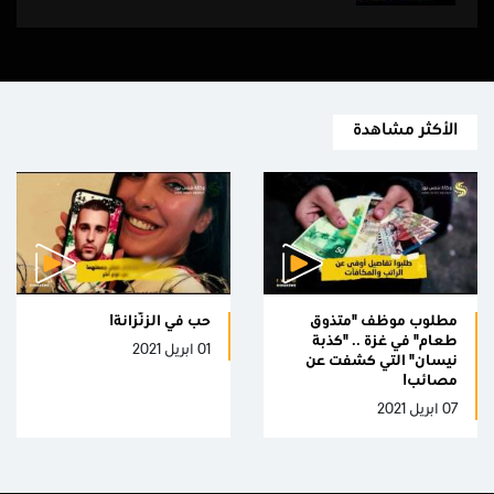
الأكثر مشاهدة
مطلوب موظف "متذوق
حب فِي الزّنزانة!
طعام" في غزة .. "كذبة
01 ابريل 2021
نيسان" التي كشفت عن
مصائب!
07 ابريل 2021