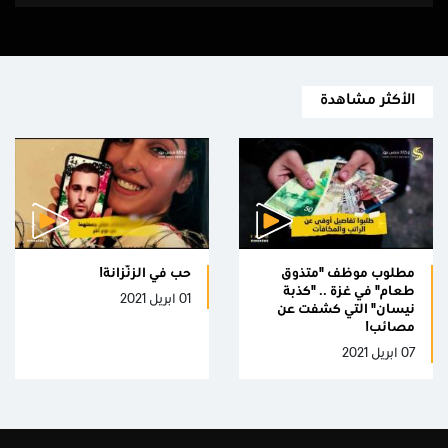
الأكثر مشاهدة
مطلوب موظف "متذوق
حب فِي الزّنزانة!
طعام" في غزة .. "كذبة
01 ابريل 2021
نيسان" التي كشفت عن
مصائب!
07 ابريل 2021