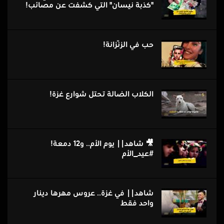
"كذبة نيسان" التي كشفت عن مصائب!
حب فِي الزّنزانة!
الكلاب الضالة تحتل شوارع غزة!
🎥 شاهد|| يوم الأم.. و12 دمعة!
#عيد_الأم
شاهد|| في غزة.. عروس مهرها دينار
واحد فقط