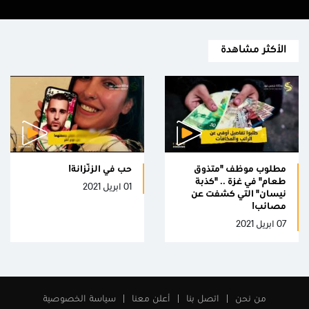
الأكثر مشاهدة
مطلوب موظف "متذوق
حب فِي الزّنزانة!
طعام" في غزة .. "كذبة
01 ابريل 2021
نيسان" التي كشفت عن
مصائب!
07 ابريل 2021
من نحن
اتصل بنا
أعلن معنا
سياسة الخصوصية