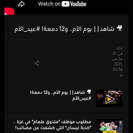
🎥 شاهد|| يوم الأم.. و12 دمعة! #عيد_الأم
نشر
في: 21
مارس
,2021
04:56
م
🎥 شاهد|| يوم الأم.. و12 دمعة!
#عيد_الأم
مطلوب موظف "متذوق طعام" في غزة ..
"كذبة نيسان" التي كشفت عن مصائب!