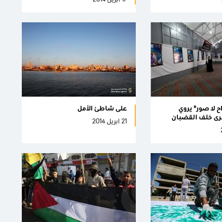
 لا صور" يروي
على شاطئ الأمل
رى خلف القضبان
21 ابريل 2014