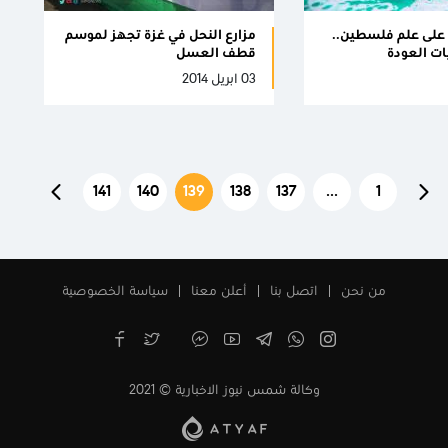
على علم فلسطين..
مزارع النحل في غزة تجهز لموسم
ت العودة
قطف العسل
03 ابريل 2014
141
140
139
138
137
...
1
من نحن
اتصل بنا
أعلن معنا
سياسة الخصوصية
وكالة شمس نيوز الاخبارية © 2021