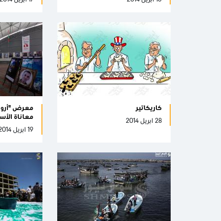
كاريكاتير
معرض "أرواح
معاناة الأس
28 ابريل 2014
19 ابريل 2014