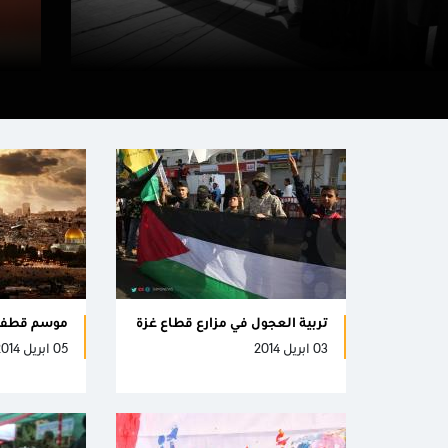
تربية العجول في مزارع قطاع غزة
موسم قطف 
03 ابريل 2014
05 ابريل 2014