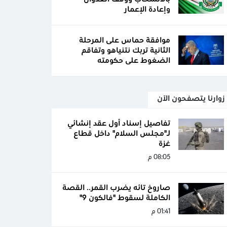
وإعادة الإعمار
موافقة حماس على المرحلة
الثانية تربك نتنياهو وتفاقم
الضغوط على حكومته
زوارنا يتصفحون الآن
تفاصيل إسناد أول عقد إنشائي
لـ"مجلس السلام" داخل قطاع
غزة
08:05 م
صاروخ تائه يضرب القمر.. القصة
الكاملة لسقوط "فالكون 9"
01:41 م