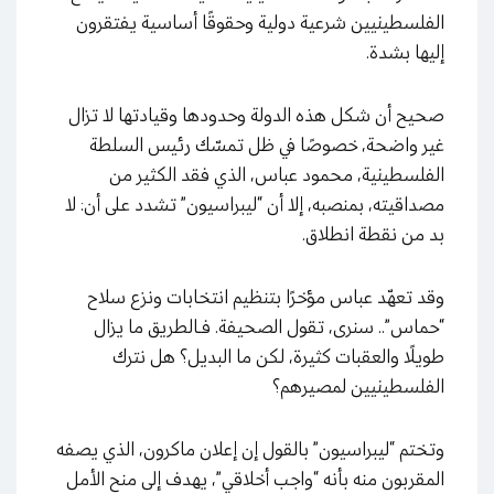
الفلسطينيين شرعية دولية وحقوقًا أساسية يفتقرون
إليها بشدة.
صحيح أن شكل هذه الدولة وحدودها وقيادتها لا تزال
غير واضحة، خصوصًا في ظل تمسّك رئيس السلطة
الفلسطينية، محمود عباس، الذي فقد الكثير من
مصداقيته، بمنصبه، إلا أن “ليبراسيون” تشدد على أن: لا
بد من نقطة انطلاق.
وقد تعهّد عباس مؤخرًا بتنظيم انتخابات ونزع سلاح
“حماس”.. سنرى، تقول الصحيفة. فـالطريق ما يزال
طويلًا والعقبات كثيرة، لكن ما البديل؟ هل نترك
الفلسطينيين لمصيرهم؟
وتختم “ليبراسيون” بالقول إن إعلان ماكرون، الذي يصفه
المقربون منه بأنه “واجب أخلاقي”، يهدف إلى منح الأمل