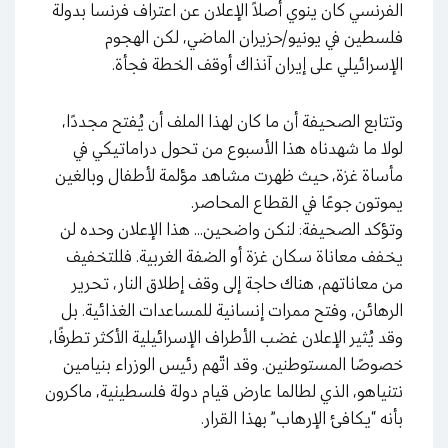
الفرنسي كان ينوي أصلاً الإعلان عن اعتراف فرنسا بدولة
فلسطين في يونيو/حزيران الماضي، لكن الهجوم
الإسرائيلي على إيران آنذاك أوقف الخطة فجأة.
وتتابع الصحيفة أن ما كان لهذا الملف أن يُفتح مجددًا،
لولا ما شهدناه هذا الأسبوع من تحول دراماتيكي في
مأساة غزة، حيث ظهرت مشاهد مؤلمة لأطفال وبالغين
يموتون جوعًا في القطاع المحاصر.
وتؤكد الصحيفة: لنكن واضحين… هذا الإعلان وحده لن
يخفف معاناة سكان غزة أو الضفة الغربية. فللتخفيف
من معاناتهم، هناك حاجة إلى وقف إطلاق النار، تحرير
الرهائن، وفتح ممرات إنسانية للمساعدات الغذائية. بل
وقد يُثير الإعلان غضب الأطراف الإسرائيلية الأكثر تطرفًا،
خصوصًا المستوطنين. وقد اتّهم رئيس الوزراء بنيامين
نتنياهو، الذي لطالما عارض قيام دولة فلسطينية، ماكرون
بأنه “يكافئ الإرهاب” بهذا القرار.