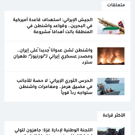
متعلقات
الجيش الإيراني: استهداف قاعدة أميركية
في البحرين.. وقواعد واشنطن في
المنطقة باتت أهدافاً مشروعة
واشنطن تشن عدواناً جديداً على إيران..
ومصدر عسكري إيراني لـ"نورنيوز": طهران
سترد
الحرس الثوري الإيراني: لا حصة للأجانب
في مضيق هرمز.. ومغامرات واشنطن
ستواجه ردًا قويًا
الأكثر قراءة
اللجنة الوطنية لإدارة غزة: جاهزون لتولي