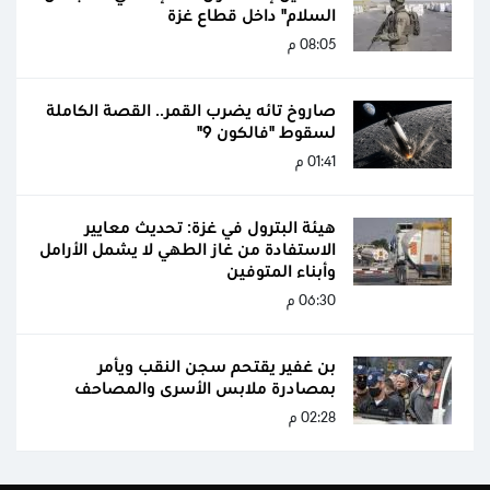
السلام" داخل قطاع غزة
08:05 م
صاروخ تائه يضرب القمر.. القصة الكاملة
لسقوط "فالكون 9"
01:41 م
هيئة البترول في غزة: تحديث معايير
الاستفادة من غاز الطهي لا يشمل الأرامل
وأبناء المتوفين
06:30 م
بن غفير يقتحم سجن النقب ويأمر
بمصادرة ملابس الأسرى والمصاحف
02:28 م