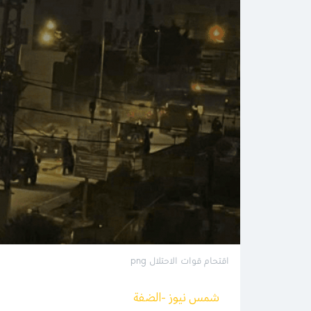
اقتحام قوات الاحتلال png
شمس نيوز -الضفة