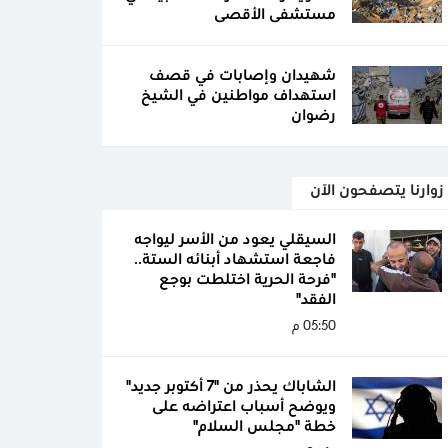
مستشفى الأقصى
شهيدان وإصابات في قصف
استهداف مواطنين في الشيخ
رضوان
زوارنا يتصفحون الآن
السيقلي يعود من الأسر ليواجه
فاجعة استشهاد أبنائه الستة..
"فرحة الحرية اختلطت بوجع
الفقد"
05:50 م
الشاباك يحذر من "7 أكتوبر جديد"
ويوضح أسباب اعتراضه على
خطة "مجلس السلام"