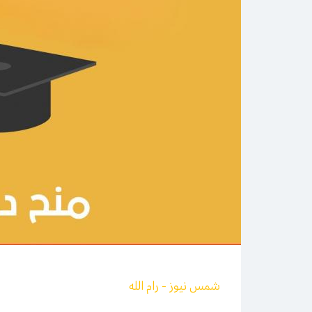
شمس نيوز - رام الله