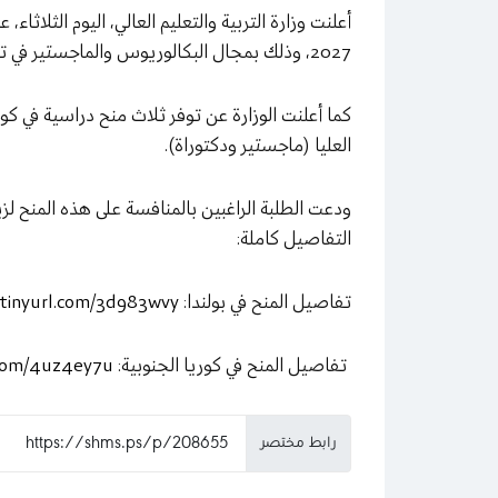
2027، وذلك بمجال البكالوريوس والماجستير في تخصصات مختلفة.
العليا (ماجستير ودكتوراة).
ودعت الطلبة الراغبين بالمنافسة على هذه المنح لزيا
التفاصيل كاملة:
تفاصيل المنح في بولندا:
/tinyurl.com/3d983wvy
تفاصيل المنح في كوريا الجنوبية:
l.com/4uz4ey7u
رابط مختصر