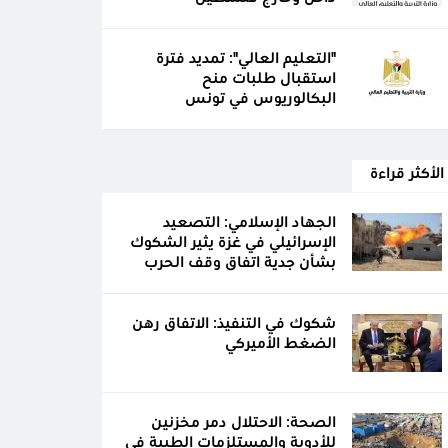
"التعليم العالي": تمديد فترة
استقبال طلبات منح
البكالوريوس في تونس
الأكثر قراءة
الجهاد الإسلامي: التصعيد
الإسرائيلي في غزة يثير الشكوك
بشأن جدية اتفاق وقف الحرب
شكوك في التنفيذ: الاتفاق رهن
الضغط الأميركي
الصحة: الاحتلال دمر مخزنين
للأدوية والمستلزمات الطبية في