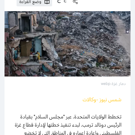
وضع القراءة
دمار غزة.webp
شمس نيوز -وكالات
تخطط الولايات المتحدة، عبر "مجلس السلام" بقيادة
الرئيس دونالد ترمب، لبدء تنفيذ خطتها لإدارة قطاع غزة
الفلسطيني وإعادة إعماره في المناطق التي لا تخضع