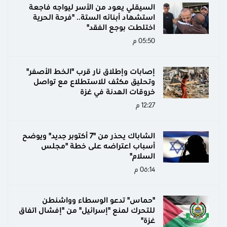
السيقلي يعود من الأسر ليواجه فاجعة
استشهاد أبنائه الستة.. "فرحة الحرية
اختلطت بوجع الفقد"
05:50 م
إصابات وإطلاق نار قرب "الخط الأصفر"
وتحليق مكثف للاستطلاع مع تواصل
خروقات الهدنة في غزة
12:27 م
الشاباك يحذر من "7 أكتوبر جديد" ويوضح
أسباب اعتراضه على خطة "مجلس
السلام"
06:14 م
"حماس" تدعو الوسطاء وواشنطن
للتحرك لمنع "إسرائيل" من "إفشال اتفاق
غزة"