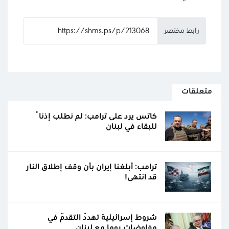
رابط مختصر
متعلقات
كاتس يرد على ترامب: لم نطلب إذناً
للبقاء في لبنان
ترامب: أبلغنا إيران بأن وقف إطلاق النار
قد انتهى!
شروط إسرائيلية تهدّد التقدّم في
مفاوضات روما مع لبنان