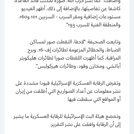
وأضافت: "كما نشر حزب الله، صورة لمكتب قائد القاعدة،
كاشفا عن تفاصيلها، بالإضافة إلى ذلك، أظهر الفيديو
مستودعات إضافية ومقر السرب - السربين 101 و160،
والمنطقة الفنية للسرب 193".
وتابعت الصحيفة: "لاحقا، التقطت صور لمساكن
الضباط، والحظائر المزعومة لطائرات إف-16، وبرج
المراقبة، كما أظهرت اللقطات صورا لطائرات هليكوبتر
أباتشي، ومخازن وقود، وطائرات هيركوليس".
وتفرض الرقابة العسكرية الإسرائيلية قيودا مشددة على
نشر معلومات عن أعداد الصواريخ التي أطلقت من إيران
أو المواقع التي سقطت فيها.
وتخضع هيئة البث الإسرائيلية للرقابة العسكرية ما يشير
إلى أن الرقابة وافقت على نشر التقرير.