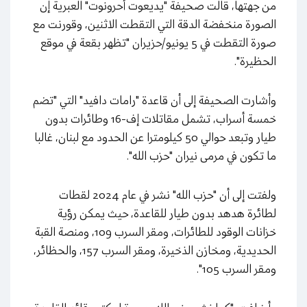
من جهتها، قالت صحيفة "يديعوت أحرونوت" العبرية إن
الصورة منخفضة الدقة التي التقطت الاثنين، وقورنت مع
صورة التقطت في 5 يونيو/حزيران "تظهر بقعة في موقع
الحظيرة".
وأشارت الصحيفة إلى أن قاعدة "رامات دافيد" التي "تضم
خمسة أسراب، تشمل مقاتلات إف-16 وطائرات بدون
طيار وتبعد حوالي 50 كيلومترا عن الحدود مع لبنان، غالبا
ما تكون في مرمى نيران "حزب الله".
ولفتت إلى أن "حزب الله" نشر في عام 2024 لقطات
لطائرة هدهد بدون طيار للقاعدة، حيث يمكن رؤية
خزانات الوقود للطائرات، ومقر السرب 109، ومنصة القبة
الحديدية، ومخازن الذخيرة، ومقر السرب 157، والحظائر،
ومقر السرب 105".