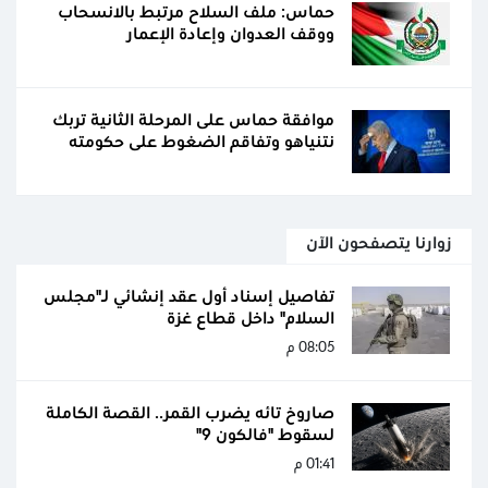
حماس: ملف السلاح مرتبط بالانسحاب
ووقف العدوان وإعادة الإعمار
موافقة حماس على المرحلة الثانية تربك
نتنياهو وتفاقم الضغوط على حكومته
زوارنا يتصفحون الآن
تفاصيل إسناد أول عقد إنشائي لـ"مجلس
السلام" داخل قطاع غزة
08:05 م
صاروخ تائه يضرب القمر.. القصة الكاملة
لسقوط "فالكون 9"
01:41 م