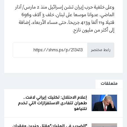
وعلى خلفية حرب إيران تشن إسرائيل منذ 2 مارس/ آذار
الماضي، عدوانا موسعا على لبنان، خلف 3 آلاف و696
قتيلا و11 ألفا و413 جريحا، حتى مساء الأربعاء، إضافة
إلى أكثر من مليون نازح.
رابط مختصر
متعلقات
إعلام الاحتلال: تكتيك إيراني لافت..
طهران تتفادى الاستفزازات التي تخدم
نتنياهو
"الضرب في المليان"مقتل جندين وفقدان