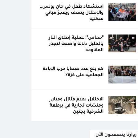
استشهاد طفل في خان يونس..
والاحتلال ينسف ويفجّر مباني
سكنية
"حماس": عملية إطلاق النار
بالخليل دلالة واضحة لتجذر
المقاومة
كم بلغ عدد ضحايا حرب الإبادة
الجماعية على غزة؟
الاحتلال يهدم منازل ومبانٍ
ومنشآت تجارية في برطعة
الشرقية بجنين
زوارنا يتصفحون الآن