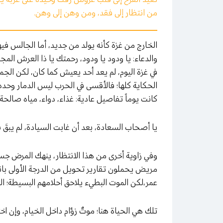
من انتظار إلى فقد، ومن وهن إلى وهن.
الخارج من غزة كأنه يولد من جديد، أما الجالس فيه
والدعاء: يا ودود يا ودود، رحمتك يا ذا العرش المجي
في غزة اليوم، لم يعد أحد يعيش كما كان، لكن الج
الحكاية كلها؛ فالأقسى في الحرب ليس الدمار وحده،
كانت يوماً تفاصيل عادية: غذاء، دواء، مياه صالحة 
يا أصحاب السعادة، بعد أن غابت السيادة، لم يبقَ 
وفي زاوية أخرى من هذا الانتظار، ينهك المرض 
مريض يحملون تقارير تحويل من الدرجة الأولى بانتظ
عمر،لكن الموت البطيء يلاحق أحلامهم البسيطة؛ الح
تلك هي الحياة هنا؛ موتٌ زؤام داخل الخيام، وإن ا