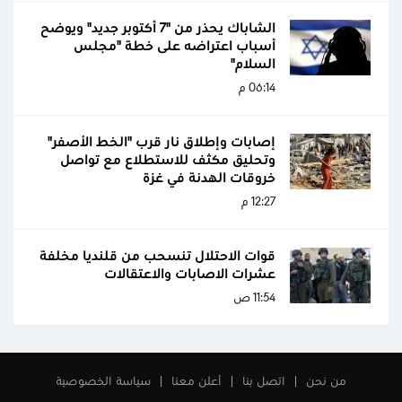
الشاباك يحذر من "7 أكتوبر جديد" ويوضح
أسباب اعتراضه على خطة "مجلس
السلام"
06:14 م
إصابات وإطلاق نار قرب "الخط الأصفر"
وتحليق مكثف للاستطلاع مع تواصل
خروقات الهدنة في غزة
12:27 م
قوات الاحتلال تنسحب من قلنديا مخلفة
عشرات الاصابات والاعتقالات
11:54 ص
من نحن
اتصل بنا
أعلن معنا
سياسة الخصوصية