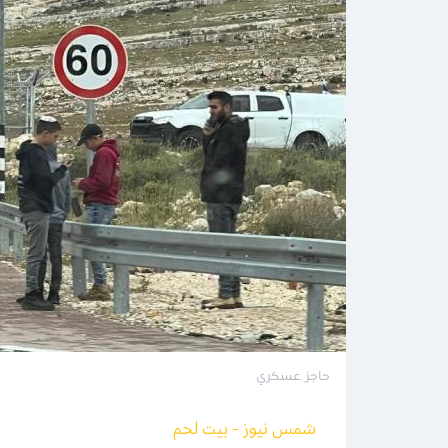
حاجز عسكري
شمس نيوز - بيت لحم