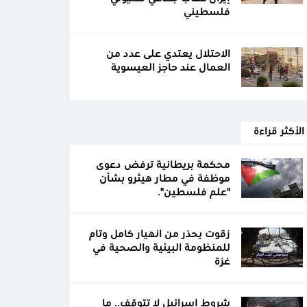
فلسطيني
الاحتلال يعتدي على عدد من
العمال عند حاجز العيسوية
الأكثر قراءة
محكمة بريطانية ترفض دعوى
موظفة في مطار هيثرو بشأن
"علم فلسطين".
زقوت يحذر من انهيار كامل وتام
للمنظومة البيئية والصحية في
غزة
شروط إسرائيل لا تتوقف.. ما