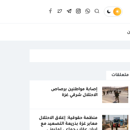
ن
متعلقات
إصابة مواطنين برصاص
الاحتلال شرقي غزة
منظمة حقوقية: إغلاق الاحتلال
معابر غزة بذريعة التصعيد مع
إيران عقاب جماعي لمليوني