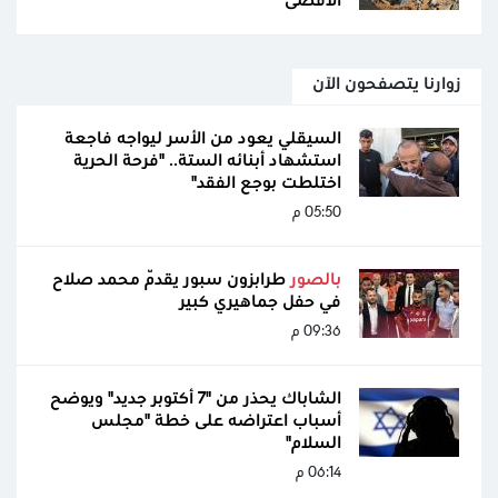
الأقصى
زوارنا يتصفحون الآن
السيقلي يعود من الأسر ليواجه فاجعة
استشهاد أبنائه الستة.. "فرحة الحرية
اختلطت بوجع الفقد"
05:50 م
بالصور
طرابزون سبور يقدّم محمد صلاح
في حفل جماهيري كبير
09:36 م
الشاباك يحذر من "7 أكتوبر جديد" ويوضح
أسباب اعتراضه على خطة "مجلس
السلام"
06:14 م