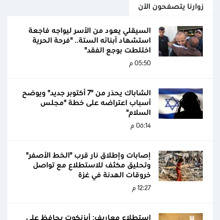
زوارنا يتصفحون الآن
السيقلي يعود من الأسر ليواجه فاجعة
استشهاد أبنائه الستة.. "فرحة الحرية
اختلطت بوجع الفقد"
05:50 م
الشاباك يحذر من "7 أكتوبر جديد" ويوضح
أسباب اعتراضه على خطة "مجلس
السلام"
06:14 م
إصابات وإطلاق نار قرب "الخط الأصفر"
وتحليق مكثف للاستطلاع مع تواصل
خروقات الهدنة في غزة
12:27 م
استطلاع معاريف: أيزنكوت يحافظ على