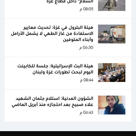
السلام" داخل قطاع غزة
08:05 م
هيئة البترول في غزة: تحديث معايير
الاستفادة من غاز الطهي لا يشمل الأرامل
وأبناء المتوفين
06:30 م
هيئة البث الإسرائيلية: جلسة للكابينت
اليوم لبحث تطورات غزة ولبنان
08:44 م
الشؤون المدنية: استلام جثمان الشهيد
علاء صبيح بعد احتجازه منذ أبريل الماضي
06:43 م